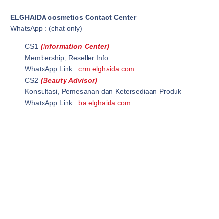
ELGHAIDA cosmetics Contact Center
WhatsApp : (chat only)
CS1
(Information Center)
Membership, Reseller Info
WhatsApp Link :
crm.elghaida.com
CS2
(Beauty Advisor)
Konsultasi, Pemesanan dan Ketersediaan Produk
WhatsApp Link :
ba.elghaida.com
Wardah Official Store | Wardah Asia | Grosir Kosmetik
Wardah Cirawa | Elghaida Cosmetics | Wardah Loji
Ghaida Cosmetics | Elghaida Beauty | Ghaida Beauty
Wardah Beauty Store | @WardahBeautyStore | Wardah Beauty
Store
Wardah Beauty Indonesia |@WardahBeautyIndonesia | Grosir
Wardah Cosmetic