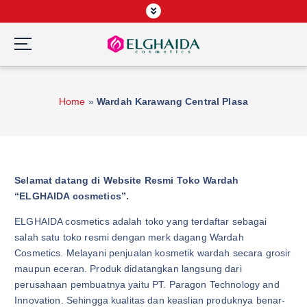
S
k
i
p
Wardah Official Partner, Grosir Wardah Asia
t
o
Home
»
Wardah Karawang Central Plasa
c
o
n
t
e
Selamat datang di Website Resmi Toko Wardah
n
“ELGHAIDA cosmetics”.
t
ELGHAIDA cosmetics adalah toko yang terdaftar sebagai
salah satu toko resmi dengan merk dagang Wardah
Cosmetics. Melayani penjualan kosmetik wardah secara grosir
maupun eceran. Produk didatangkan langsung dari
perusahaan pembuatnya yaitu PT. Paragon Technology and
Innovation. Sehingga kualitas dan keaslian produknya benar-