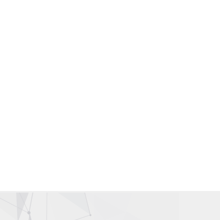
Gallery Wardah Karawang | Counter Wardah Karawang
Wardah Online | Toko Wardah | Wardah Shop | Toko Kosmetik
Wardah
Distributor Kosmetik | Agen Kosmetik | Supplier Kosmetik |
Grosir Kosmetik
Wardah Karawang | Wardah Cirawa | Wardah Loji | Wardah
Tegalwaru | Wardah Pangkalan
Wardah Asia | Wardah Singapore | Wardah Malaysia |Wardah
Hongkong | Wardah Taiwan