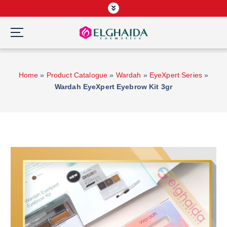
S
k
i
p
Wardah Official Partner, Grosir Wardah Asia
t
o
Home
»
Product Catalogue
»
Wardah
»
EyeXpert Series
»
c
Wardah EyeXpert Eyebrow Kit 3gr
o
n
t
e
n
t