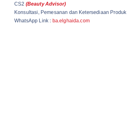
CS2
(Beauty Advisor)
Konsultasi, Pemesanan dan Ketersediaan Produk
WhatsApp Link :
ba.elghaida.com
Wardah Official Store | Wardah Asia | Grosir Kosmetik
Wardah Cirawa | Elghaida Cosmetics | Wardah Loji
Ghaida Cosmetics | Elghaida Beauty | Ghaida Beauty
Wardah Beauty Store | @WardahBeautyStore | Wardah Beau
Wardah Beauty Indonesia |@WardahBeautyIndonesia | Gro
Wardah Beauty Asia |@WardahBeautyAsia | Wardah Cosmet
Grosir Wardah Elghaida MCA | @elghaidaMCA | Grosir Wa
Grosir Wardah Kosmetik |@GrosirWardahBeauty | Grosir W