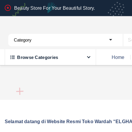
S
Beauty Store For Your Beautiful Story.
k
i
p
Wardah Official Partner, Grosir Wardah Asia
t
o
c
Browse Categories
Home
o
n
t
e
n
t
Selamat datang di Website Resmi Toko Wardah “ELGHA