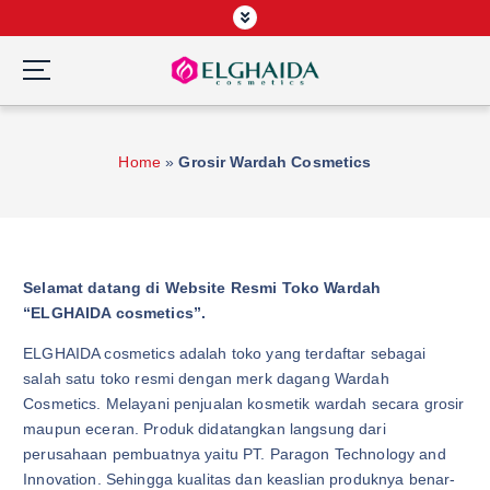
S
k
i
p
Wardah Official Partner, Grosir Wardah Asia
t
o
Home
»
Grosir Wardah Cosmetics
c
o
n
t
e
Selamat datang di Website Resmi Toko Wardah
n
“ELGHAIDA cosmetics”.
t
ELGHAIDA cosmetics adalah toko yang terdaftar sebagai
salah satu toko resmi dengan merk dagang Wardah
Cosmetics. Melayani penjualan kosmetik wardah secara grosir
maupun eceran. Produk didatangkan langsung dari
perusahaan pembuatnya yaitu PT. Paragon Technology and
Innovation. Sehingga kualitas dan keaslian produknya benar-