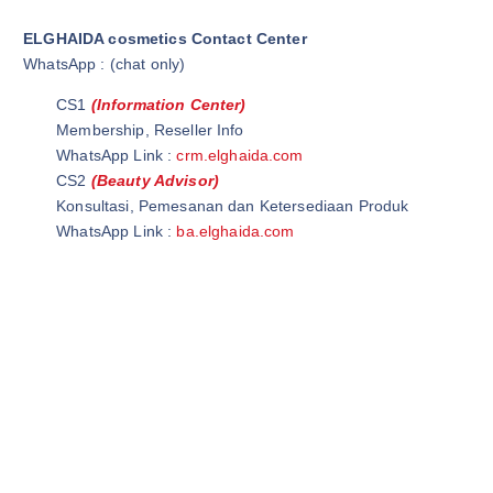
ELGHAIDA cosmetics Contact Center
WhatsApp : (chat only)
CS1
(Information Center)
Membership, Reseller Info
WhatsApp Link :
crm.elghaida.com
CS2
(Beauty Advisor)
Konsultasi, Pemesanan dan Ketersediaan Produk
WhatsApp Link :
ba.elghaida.com
Wardah Official Store | Wardah Asia | Grosir Kosmetik
Wardah Cirawa | Elghaida Cosmetics | Wardah Loji
Ghaida Cosmetics | Elghaida Beauty | Ghaida Beauty
Wardah Beauty Store | @WardahBeautyStore | Wardah Beauty
Store
Wardah Beauty Indonesia |@WardahBeautyIndonesia | Grosir
Wardah Cosmetic