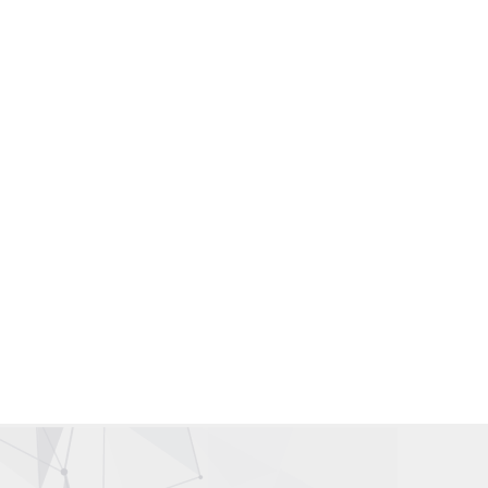
Gallery Wardah Karawang | Counter Wardah Karawang
Wardah Online | Toko Wardah | Wardah Shop | Toko Kosmetik
Wardah
Distributor Kosmetik | Agen Kosmetik | Supplier Kosmetik |
Grosir Kosmetik
Wardah Karawang | Wardah Cirawa | Wardah Loji | Wardah
Tegalwaru | Wardah Pangkalan
Wardah Asia | Wardah Singapore | Wardah Malaysia |Wardah
Hongkong | Wardah Taiwan