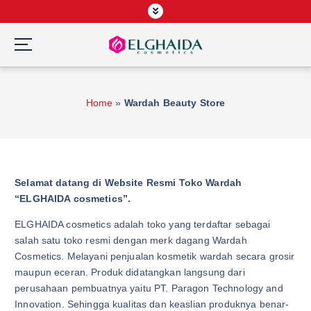
S
k
i
p
Wardah Official Partner, Grosir Wardah Asia
t
o
Home
»
Wardah Beauty Store
c
o
n
t
e
Selamat datang di Website Resmi Toko Wardah
n
“ELGHAIDA cosmetics”.
t
ELGHAIDA cosmetics adalah toko yang terdaftar sebagai
salah satu toko resmi dengan merk dagang Wardah
Cosmetics. Melayani penjualan kosmetik wardah secara grosir
maupun eceran. Produk didatangkan langsung dari
perusahaan pembuatnya yaitu PT. Paragon Technology and
Innovation. Sehingga kualitas dan keaslian produknya benar-