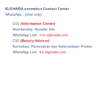
ELGHAIDA cosmetics Contact Center
WhatsApp : (chat only)
CS1
(Information Center)
Membership, Reseller Info
WhatsApp Link :
crm.elghaida.com
CS2
(Beauty Advisor)
Konsultasi, Pemesanan dan Ketersediaan Produk
WhatsApp Link :
ba.elghaida.com
Wardah Official Store | Wardah Asia | Grosir Kosmetik
Wardah Cirawa | Elghaida Cosmetics | Wardah Loji
Ghaida Cosmetics | Elghaida Beauty | Ghaida Beauty
Wardah Beauty Store | @WardahBeautyStore | Wardah Beauty
Store
Wardah Beauty Indonesia |@WardahBeautyIndonesia | Grosir
Wardah Cosmetic