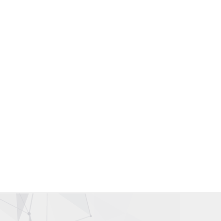
Gallery Wardah Karawang | Counter Wardah Karawang
Wardah Online | Toko Wardah | Wardah Shop | Toko Kosmetik
Wardah
Distributor Kosmetik | Agen Kosmetik | Supplier Kosmetik |
Grosir Kosmetik
Wardah Karawang | Wardah Cirawa | Wardah Loji | Wardah
Tegalwaru | Wardah Pangkalan
Wardah Asia | Wardah Singapore | Wardah Malaysia |Wardah
Hongkong | Wardah Taiwan