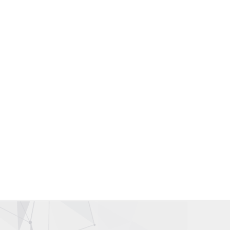
Gallery Wardah Karawang | Counter Wardah Karawang
Wardah Online | Toko Wardah | Wardah Shop | Toko Kosmetik
Wardah
Distributor Kosmetik | Agen Kosmetik | Supplier Kosmetik |
Grosir Kosmetik
Wardah Karawang | Wardah Cirawa | Wardah Loji | Wardah
Tegalwaru | Wardah Pangkalan
Wardah Asia | Wardah Singapore | Wardah Malaysia |Wardah
Hongkong | Wardah Taiwan