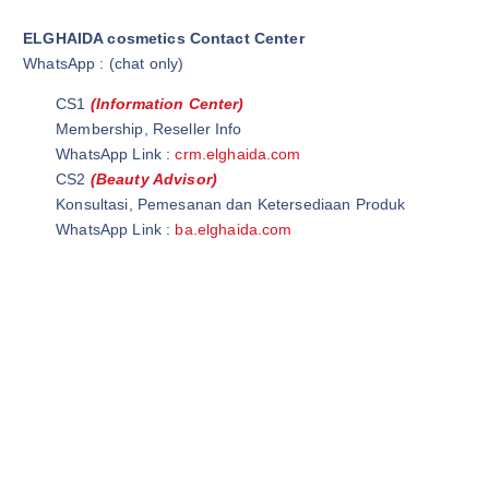
ELGHAIDA cosmetics Contact Center
WhatsApp : (chat only)
CS1
(Information Center)
Membership, Reseller Info
WhatsApp Link :
crm.elghaida.com
CS2
(Beauty Advisor)
Konsultasi, Pemesanan dan Ketersediaan Produk
WhatsApp Link :
ba.elghaida.com
Wardah Official Store | Wardah Asia | Grosir Kosmetik
Wardah Cirawa | Elghaida Cosmetics | Wardah Loji
Ghaida Cosmetics | Elghaida Beauty | Ghaida Beauty
Wardah Beauty Store | @WardahBeautyStore | Wardah Beauty
Store
Wardah Beauty Indonesia |@WardahBeautyIndonesia | Grosir
Wardah Cosmetic