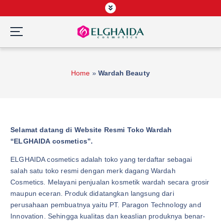
S
k
i
p
Wardah Official Partner, Grosir Wardah Asia
t
o
Home
»
Wardah Beauty
c
o
n
t
e
Selamat datang di Website Resmi Toko Wardah
n
“ELGHAIDA cosmetics”.
t
ELGHAIDA cosmetics adalah toko yang terdaftar sebagai
salah satu toko resmi dengan merk dagang Wardah
Cosmetics. Melayani penjualan kosmetik wardah secara grosir
maupun eceran. Produk didatangkan langsung dari
perusahaan pembuatnya yaitu PT. Paragon Technology and
Innovation. Sehingga kualitas dan keaslian produknya benar-