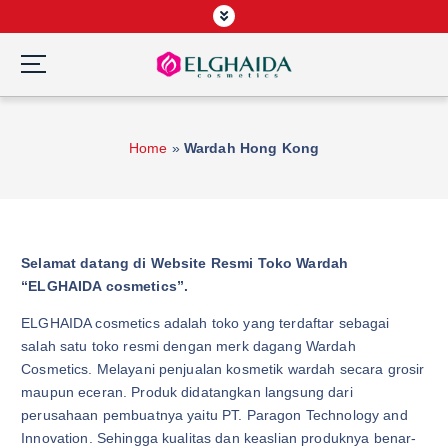
S
k
i
p
Wardah Official Partner, Grosir Wardah Asia
t
o
Home
»
Wardah Hong Kong
c
o
n
t
e
Selamat datang di Website Resmi Toko Wardah
n
“ELGHAIDA cosmetics”.
t
ELGHAIDA cosmetics adalah toko yang terdaftar sebagai
salah satu toko resmi dengan merk dagang Wardah
Cosmetics. Melayani penjualan kosmetik wardah secara grosir
maupun eceran. Produk didatangkan langsung dari
perusahaan pembuatnya yaitu PT. Paragon Technology and
Innovation. Sehingga kualitas dan keaslian produknya benar-