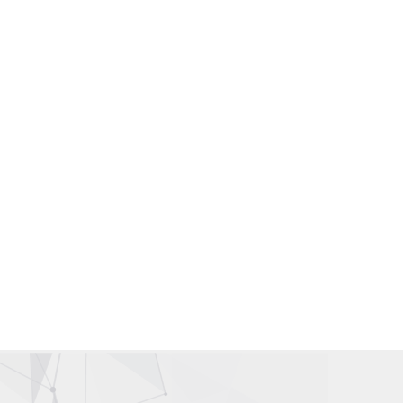
Gallery Wardah Karawang | Counter Wardah Karawang
Wardah Online | Toko Wardah | Wardah Shop | Toko Kosmetik
Wardah
Distributor Kosmetik | Agen Kosmetik | Supplier Kosmetik |
Grosir Kosmetik
Wardah Karawang | Wardah Cirawa | Wardah Loji | Wardah
Tegalwaru | Wardah Pangkalan
Wardah Asia | Wardah Singapore | Wardah Malaysia |Wardah
Hongkong | Wardah Taiwan