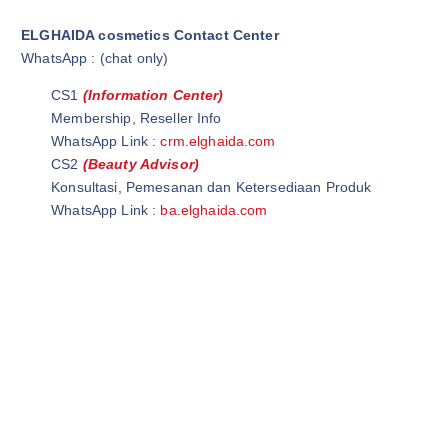
ELGHAIDA cosmetics Contact Center
WhatsApp : (chat only)
CS1
(Information Center)
Membership, Reseller Info
WhatsApp Link :
crm.elghaida.com
CS2
(Beauty Advisor)
Konsultasi, Pemesanan dan Ketersediaan Produk
WhatsApp Link :
ba.elghaida.com
Wardah Official Store | Wardah Asia | Grosir Kosmetik
Wardah Cirawa | Elghaida Cosmetics | Wardah Loji
Ghaida Cosmetics | Elghaida Beauty | Ghaida Beauty
Wardah Beauty Store | @WardahBeautyStore | Wardah Beauty
Store
Wardah Beauty Indonesia |@WardahBeautyIndonesia | Grosir
Wardah Cosmetic