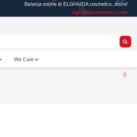
Belanja online di ELGHAIDA cosmetics, disini!
elghaidacosmetics.com
We Care