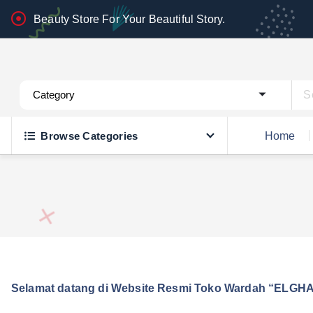
S
Beauty Store For Your Beautiful Story.
k
i
p
Wardah Official Partner, Grosir Wardah Asia
t
o
c
Browse Categories
Home
o
n
t
e
n
t
Selamat datang di Website Resmi Toko Wardah “ELGHA