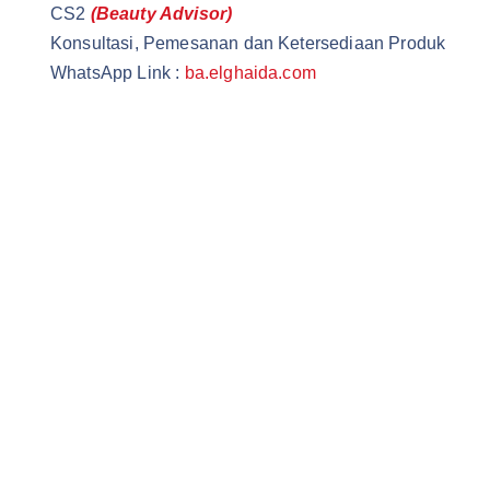
CS2
(Beauty Advisor)
Konsultasi, Pemesanan dan Ketersediaan Produk
WhatsApp Link :
ba.elghaida.com
Wardah Official Store | Wardah Asia | Grosir Kosmetik
Wardah Cirawa | Elghaida Cosmetics | Wardah Loji
Ghaida Cosmetics | Elghaida Beauty | Ghaida Beauty
Wardah Beauty Store | @WardahBeautyStore | Wardah Beau
Wardah Beauty Indonesia |@WardahBeautyIndonesia | Gro
Wardah Beauty Asia |@WardahBeautyAsia | Wardah Cosmet
Grosir Wardah Elghaida MCA | @elghaidaMCA | Grosir Wa
Grosir Wardah Kosmetik |@GrosirWardahBeauty | Grosir W