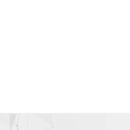
Gallery Wardah Karawang | Counter Wardah Karawang
Wardah Online | Toko Wardah | Wardah Shop | Toko Kosmetik
Wardah
Distributor Kosmetik | Agen Kosmetik | Supplier Kosmetik |
Grosir Kosmetik
Wardah Karawang | Wardah Cirawa | Wardah Loji | Wardah
Tegalwaru | Wardah Pangkalan
Wardah Asia | Wardah Singapore | Wardah Malaysia |Wardah
Hongkong | Wardah Taiwan