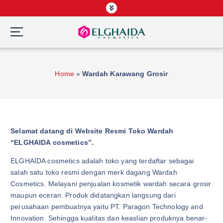
S
k
i
p
Wardah Official Partner, Grosir Wardah Asia
t
o
Home
»
Wardah Karawang Grosir
c
o
n
t
e
Selamat datang di Website Resmi Toko Wardah
n
“ELGHAIDA cosmetics”.
t
ELGHAIDA cosmetics adalah toko yang terdaftar sebagai
salah satu toko resmi dengan merk dagang Wardah
Cosmetics. Melayani penjualan kosmetik wardah secara grosir
maupun eceran. Produk didatangkan langsung dari
perusahaan pembuatnya yaitu PT. Paragon Technology and
Innovation. Sehingga kualitas dan keaslian produknya benar-