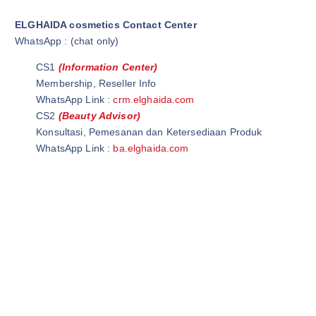
ELGHAIDA cosmetics Contact Center
WhatsApp : (chat only)
CS1
(Information Center)
Membership, Reseller Info
WhatsApp Link :
crm.elghaida.com
CS2
(Beauty Advisor)
Konsultasi, Pemesanan dan Ketersediaan Produk
WhatsApp Link :
ba.elghaida.com
Wardah Official Store | Wardah Asia | Grosir Kosmetik
Wardah Cirawa | Elghaida Cosmetics | Wardah Loji
Ghaida Cosmetics | Elghaida Beauty | Ghaida Beauty
Wardah Beauty Store | @WardahBeautyStore | Wardah Beauty
Store
Wardah Beauty Indonesia |@WardahBeautyIndonesia | Grosir
Wardah Cosmetic