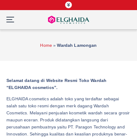
S
k
i
p
Wardah Official Partner, Grosir Wardah Asia
t
o
Home
»
Wardah Lamongan
c
o
n
t
e
Selamat datang di Website Resmi Toko Wardah
n
“ELGHAIDA cosmetics”.
t
ELGHAIDA cosmetics adalah toko yang terdaftar sebagai
salah satu toko resmi dengan merk dagang Wardah
Cosmetics. Melayani penjualan kosmetik wardah secara grosir
maupun eceran. Produk didatangkan langsung dari
perusahaan pembuatnya yaitu PT. Paragon Technology and
Innovation. Sehingga kualitas dan keaslian produknya benar-