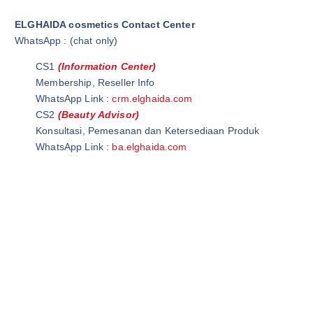
ELGHAIDA cosmetics Contact Center
WhatsApp : (chat only)
CS1
(Information Center)
Membership, Reseller Info
WhatsApp Link :
crm.elghaida.com
CS2
(Beauty Advisor)
Konsultasi, Pemesanan dan Ketersediaan Produk
WhatsApp Link :
ba.elghaida.com
Wardah Official Store | Wardah Asia | Grosir Kosmetik
Wardah Cirawa | Elghaida Cosmetics | Wardah Loji
Ghaida Cosmetics | Elghaida Beauty | Ghaida Beauty
Wardah Beauty Store | @WardahBeautyStore | Wardah Beauty
Store
Wardah Beauty Indonesia |@WardahBeautyIndonesia | Grosir
Wardah Cosmetic