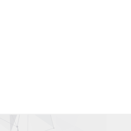
Gallery Wardah Karawang | Counter Wardah Karawang
Wardah Online | Toko Wardah | Wardah Shop | Toko Kosmetik
Wardah
Distributor Kosmetik | Agen Kosmetik | Supplier Kosmetik |
Grosir Kosmetik
Wardah Karawang | Wardah Cirawa | Wardah Loji | Wardah
Tegalwaru | Wardah Pangkalan
Wardah Asia | Wardah Singapore | Wardah Malaysia |Wardah
Hongkong | Wardah Taiwan